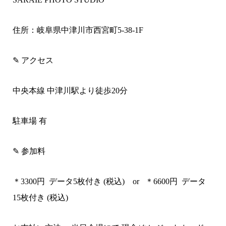
住所：
岐阜県中津川市西宮町5-38-1F
✎ アクセス
中央本
線
中津川
駅より徒歩
20
分
駐車場 有
✎ 参加料
＊3300
円 データ5枚付き (税込) or
＊6600
円 データ
15枚付き (税込)