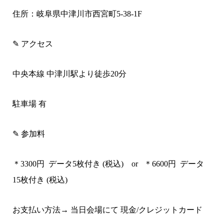
住所：
岐阜県中津川市西宮町5-38-1F
✎ アクセス
中央本
線
中津川
駅より徒歩
20
分
駐車場 有
✎ 参加料
＊3300
円 データ5枚付き (税込) or
＊6600
円 データ
15枚付き (税込)
お支払い方法→ 当日会場にて 現金/クレジットカード